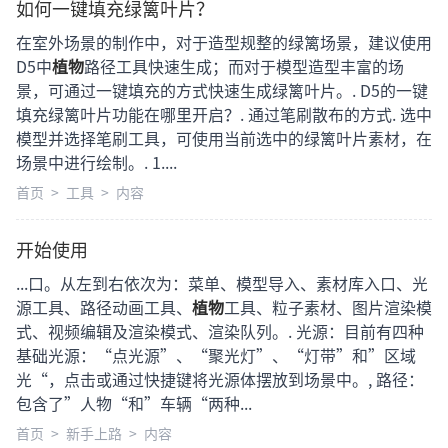
如何一键填充绿篱叶片？
在室外场景的制作中，对于造型规整的绿篱场景，建议使用
D5中
植物
路径工具快速生成；而对于模型造型丰富的场
景，可通过一键填充的方式快速生成绿篱叶片。. D5的一键
填充绿篱叶片功能在哪里开启？. 通过笔刷散布的方式. 选中
模型并选择笔刷工具，可使用当前选中的绿篱叶片素材，在
场景中进行绘制。. 1....
首页
>
工具
>
内容
开始使用
...口。从左到右依次为：菜单、模型导入、素材库入口、光
源工具、路径动画工具、
植物
工具、粒子素材、图片渲染模
式、视频编辑及渲染模式、渲染队列。. 光源：目前有四种
基础光源：“点光源”、“聚光灯”、“灯带”和”区域
光“，点击或通过快捷键将光源体摆放到场景中。, 路径：
包含了”人物“和”车辆“两种...
首页
>
新手上路
>
内容