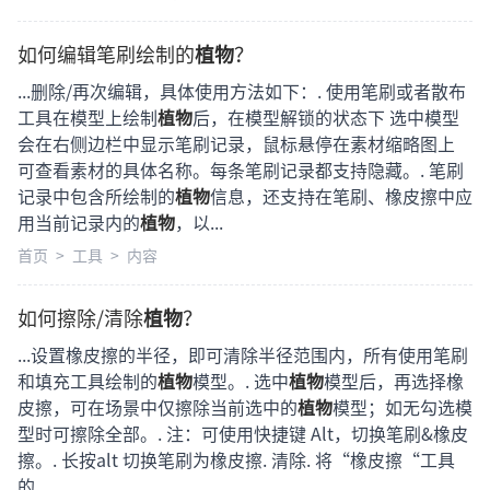
如何编辑笔刷绘制的
植物
？
...删除/再次编辑，具体使用方法如下：. 使用笔刷或者散布
工具在模型上绘制
植物
后，在模型解锁的状态下 选中模型
会在右侧边栏中显示笔刷记录，鼠标悬停在素材缩略图上
可查看素材的具体名称。每条笔刷记录都支持隐藏。. 笔刷
记录中包含所绘制的
植物
信息，还支持在笔刷、橡皮擦中应
用当前记录内的
植物
，以...
首页
>
工具
>
内容
如何擦除/清除
植物
？
...设置橡皮擦的半径，即可清除半径范围内，所有使用笔刷
和填充工具绘制的
植物
模型。. 选中
植物
模型后，再选择橡
皮擦，可在场景中仅擦除当前选中的
植物
模型；如无勾选模
型时可擦除全部。. 注：可使用快捷键 Alt，切换笔刷&橡皮
擦。. 长按alt 切换笔刷为橡皮擦. 清除. 将“橡皮擦“工具
的...