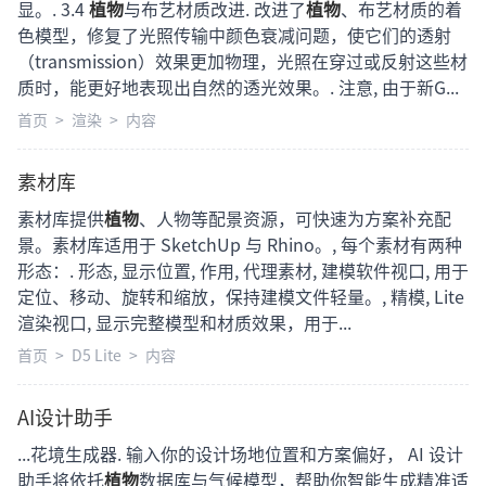
显。. 3.4
植物
与布艺材质改进. 改进了
植物
、布艺材质的着
色模型，修复了光照传输中颜色衰减问题，使它们的透射
（transmission）效果更加物理，光照在穿过或反射这些材
质时，能更好地表现出自然的透光效果。. 注意, 由于新G...
首页
>
渲染
>
内容
素材库
素材库提供
植物
、人物等配景资源，可快速为方案补充配
景。素材库适用于 SketchUp 与 Rhino。, 每个素材有两种
形态：. 形态, 显示位置, 作用, 代理素材, 建模软件视口, 用于
定位、移动、旋转和缩放，保持建模文件轻量。, 精模, Lite
渲染视口, 显示完整模型和材质效果，用于...
首页
>
D5 Lite
>
内容
AI设计助手
...花境生成器. 输入你的设计场地位置和方案偏好， AI 设计
助手将依托
植物
数据库与气候模型，帮助你智能生成精准适