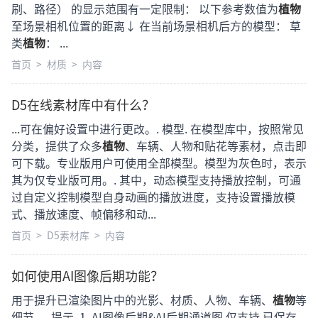
刷、路径） 的显示范围有一定限制： 以下参考数值为
植物
至场景相机位置的距离↓ 在当前场景相机后方的模型： 草
类
植物
： ...
首页
>
材质
>
内容
D5在线素材库中有什么？
...可在偏好设置中进行更改。. 模型. 在模型库中，按照常见
分类，提供了众多
植物
、车辆、人物和贴花等素材，点击即
可下载。专业版用户可使用全部模型。模型为灰色时，表示
其为仅专业版可用。. 其中，动态模型支持播放控制，可通
过自定义控制模型自身动画的播放进度，支持设置播放模
式、播放速度、帧偏移和动...
首页
>
D5素材库
>
内容
如何使用AI图像后期功能？
用于提升已渲染图片中的光影、材质、人物、车辆、
植物
等
细节。, 提示, 1. AI图像后期&AI后期通道图 仅支持 已保存