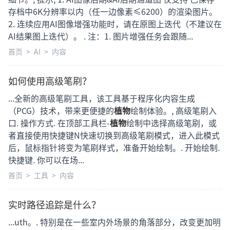
存档中6K分辨率以内（任一边像素≤6200）的渲染图片。
2. 连续应用AI图像增强功能时，请在原图上迭代（不建议在
AI结果图上迭代）。 . 注：1. 图片增强任务会跟随...
首页
>
AI
>
内容
如何使用高级笔刷？
...全新的高级笔刷工具，该工具基于程序化内容生成
（PCG）技术，带来更便捷的
植物
绘制体验。, 高级笔刷入
口. 操作方式. 在顶部工具栏-
植物
绘制中选择高级笔刷，或
者直接使用快捷键N快速切换到高级笔刷模式，进入此模式
后，鼠标指针将变为笔刷样式，准备开始绘制。. 开始绘制.
快捷键. 你可以在场...
首页
>
工具
>
内容
实时路径追踪是什么？
...uth。. 特别是在一些室内外场景的角落部分，改变更加明