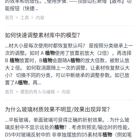
的效率和创造性。, 使用步骤. ——顶部边栏新增【散布】功
能按钮（快捷...
首页
>
工具
>
内容
如何快速调整素材库中的模型？
...材大小是每次使用时都恢复默认吗？ 是按照分类继承上一
次的调整。如对 A
植物
使用了放置前放大（2倍），再选择
B
植物
放置时，B
植物
会跟随A
植物
的放大倍数，被默认放
大 2 倍。 如何取消跟随上一次的调整，让素材恢复默认大
小？ 切换不同的分类，可以中断继承的调整参数。如已放
置了A
植物
，再...
首页
>
模型的导入与编辑
>
内容
为什么玻璃材质效果不明显/效果出现异常？
...平板玻璃，单面玻璃可获得正确的折射效果。. 为什么玻
璃反射中不显示远处的
植物
？. 考虑到预览/输出时的性能，
D5中对玻璃反射中的 非单独摆放的D5素材库
植物
（例如笔