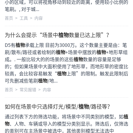
小的区域，可以将视角移动到较近的距离，使用较小比例的
笔刷。, 对于城...
首页
>
工具
>
内容
为什么会提示“场景中
植物
数量已达上限”？
D5有
植物
承载上限 目前为3000万。这个数量主要是由：笔
刷/散布/路径或者绘制的
植物
+场景中摆放的
植物
+地形草组
成。. 一般比较大的的场景的这些
植物
数量的容量是足够
的；但如果场景中大面积使用了地形草，而地形草的密度比
较高，会比较容易触发“
植物
上限”的限制。触发此限制后
可先删减些笔刷
植物
/地...
首页
>
常见报错
>
内容
如何在场景中只选择灯光/模型/
植物
/路径等？
通过列表下方的筛选功能，将场景中不同类别的模型，如
植
物
、人物、车辆或导入的模型分类别显示。筛选后，仅筛选
的类别可在主场景中被选中，其他类别模型无法选中