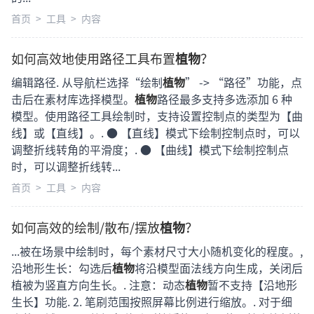
首页
>
工具
>
内容
如何高效地使用路径工具布置
植物
？
编辑路径. 从导航栏选择“绘制
植物
” -> “路径”功能，点
击后在素材库选择模型。
植物
路径最多支持多选添加 6 种
模型。使用路径工具绘制时，支持设置控制点的类型为【曲
线】或【直线】。. ● 【直线】模式下绘制控制点时，可以
调整折线转角的平滑度；. ● 【曲线】模式下绘制控制点
时，可以调整折线转...
首页
>
工具
>
内容
如何高效的绘制/散布/摆放
植物
？
...被在场景中绘制时，每个素材尺寸大小随机变化的程度。,
沿地形生长：勾选后
植物
将沿模型面法线方向生成，关闭后
植被为竖直方向生长。. 注意：动态
植物
暂不支持【沿地形
生长】功能. 2. 笔刷范围按照屏幕比例进行缩放。. 对于细