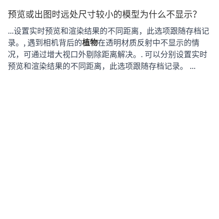
预览或出图时远处尺寸较小的模型为什么不显示？
...设置实时预览和渲染结果的不同距离，此选项跟随存档记
录。, 遇到相机背后的
植物
在透明材质反射中不显示的情
况，可通过增大视口外剔除距离解决。. 可以分别设置实时
预览和渲染结果的不同距离，此选项跟随存档记录。 ...
首页
>
偏好设置
>
内容
同步对象及属性
...材质），若场景中存在双面材质可能导致渲染错误。. SU
内双面材质. 散布
植物
异常. 次表面散射材质. 地形草异常. 2.
材质同步. 版本兼容性： SU 24 及之前版本：支持基础
Color / 透明度/ 纹理图像 / UV SU 25 版本：新增 PBR 材质
支持 同步规则： ...
首页
>
工作流协作
>
SketchUp
>
内容
什么是场景资源列表？如何管理场景中的资源？