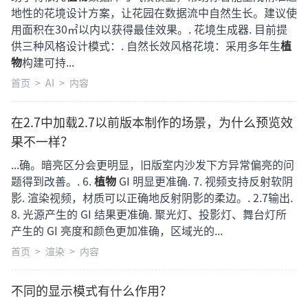
地性的花境设计方案，让花园在数据流中自然生长。建议使
用面积在30㎡以内以获得最佳效果。. 花境生成器. 目前提
供三种风格设计模式：. 自然长效风格花境：采用多年生
植
物
构建可持...
首页
>
AI
>
内容
在2.7中加载2.7以前版本制作的场景，为什么预览效
果不一样？
...确。暗亮区分会更明显，旧版室内沙发下方异常偏亮的问
题得到改善。. 6.
植物
GI 明显更准确. 7. 视频支持反射软阴
影. 渲染视频，材质可以正确地反射阴影的柔边。. 2.7输出.
8. 光源产生的 GI 结果更准确. 聚光灯、投影灯、舞台灯所
产生的 GI 亮度和颜色更加准确，区域光的...
首页
>
渲染
>
内容
不同的显示模式有什么作用？