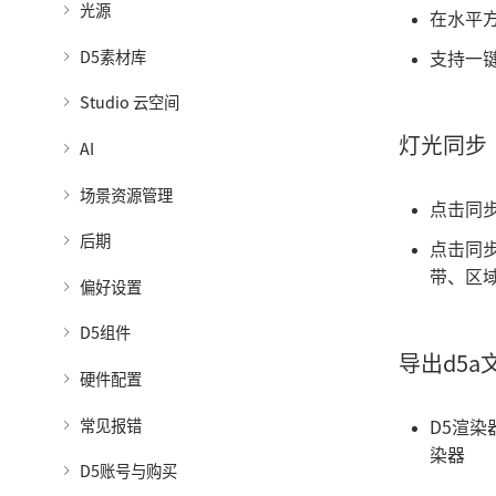
光源
在水平方
D5素材库
支持一
Studio 云空间
灯光同步
AI
场景资源管理
点击同步
后期
点击同步
带、区
偏好设置
D5组件
导出d5a
硬件配置
常见报错
D5渲染
染器
D5账号与购买