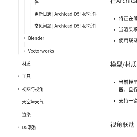
在Arch
件
更新日志 | Archicad-D5同步插件
将正在
常见问题 | Archicad-D5同步插件
当渲染
Blender
使用联动
Vectorworks
模型/材质
材质
工具
当前模型
视图与视角
器，且
支持一键
天空与天气
渲染
视角联动
D5漫游