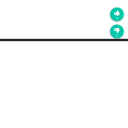
0
0
产品
最近更新
D5渲染器
D5 Lite
配置要求
AI 功能
免费下载
价格
工作流
SketchUp