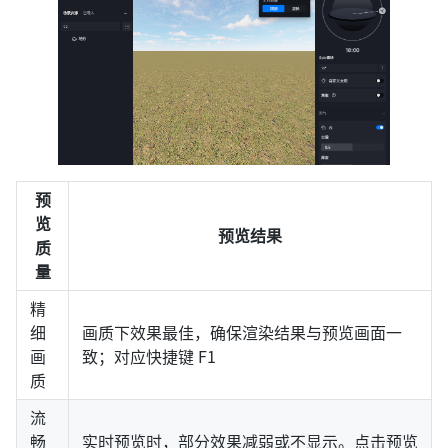
预
览
预览结果
质
量
精
细
画质下效果最佳，确保渲染结果与预览画面一
画
致；对应快捷键 F1
质
流
畅
实时预览时，部分效果减弱或不显示。点击预览