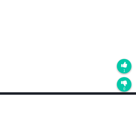
1
0
产品
最近更新
D5渲染器
D5 Lite