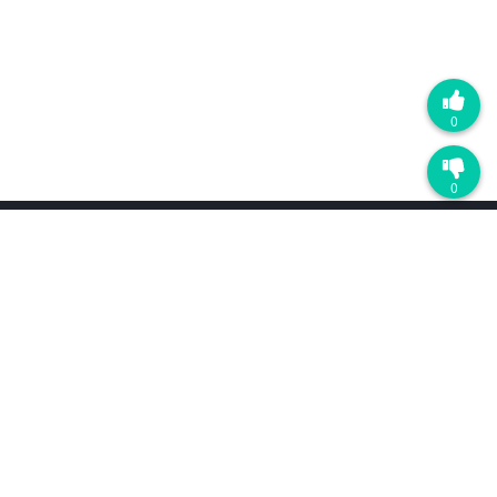
0
0
产品
最近更新
D5渲染器
D5 Lite
配置要求
AI 功能
免费下载
价格
工作流