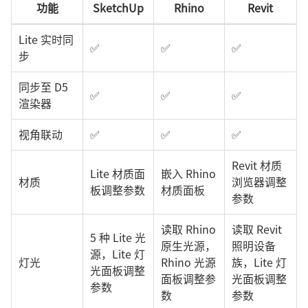
功能
SketchUp
Rhino
Revit
Lite 实时同
✅
✅
✅
步
同步至 D5
✅
✅
✅
渲染器
视角联动
✅
✅
✅
Revit 材质
Lite 材质面
嵌入 Rhino
材质
浏览器调整
板调整参数
材质面板
参数
读取 Rhino
读取 Revit
5 种 Lite 光
原生光源，
照明设备
源，Lite 灯
灯光
Rhino 光源
族，Lite 灯
光面板调整
面板调整参
光面板调整
参数
数
参数