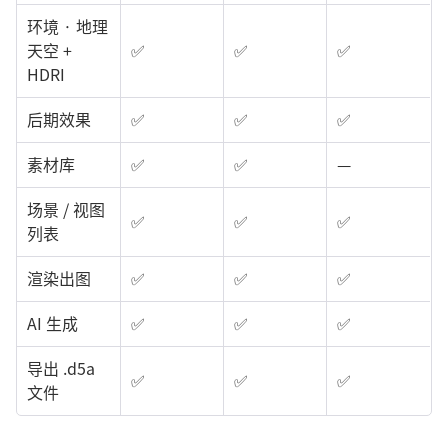
环境 · 地理
天空 +
✅
✅
✅
HDRI
后期效果
✅
✅
✅
素材库
✅
✅
—
场景 / 视图
✅
✅
✅
列表
渲染出图
✅
✅
✅
AI 生成
✅
✅
✅
导出 .d5a
✅
✅
✅
文件