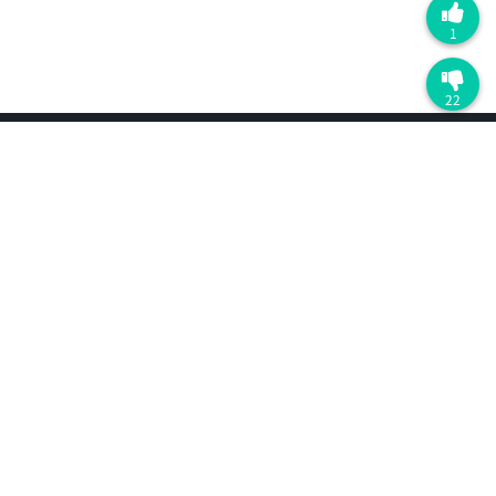
1
22
产品
最近更新
D5渲染器
D5 Lite
配置要求
AI 功能
免费下载
价格
工作流
SketchUp
3ds Max